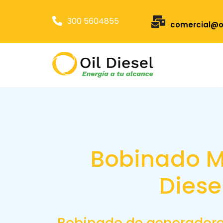
300 5604855
comercial@oi
Bobinado M
Diese
Bobinado de generadore