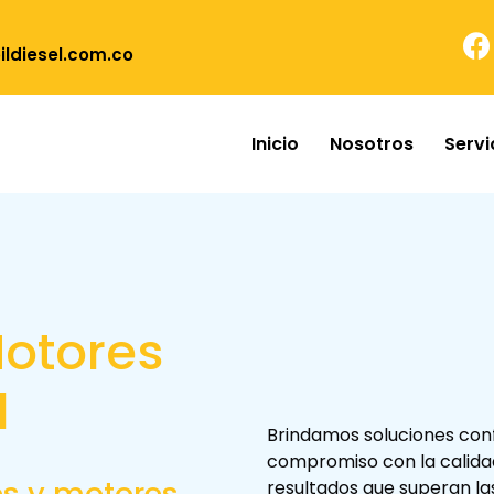
ldiesel.com.co
Inicio
Nosotros
Servi
otores
l
Brindamos soluciones con
compromiso con la calidad
s y motores
resultados que superan las