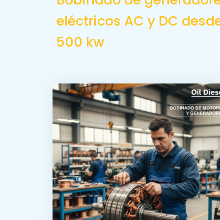
eléctricos AC y DC desd
500 kw